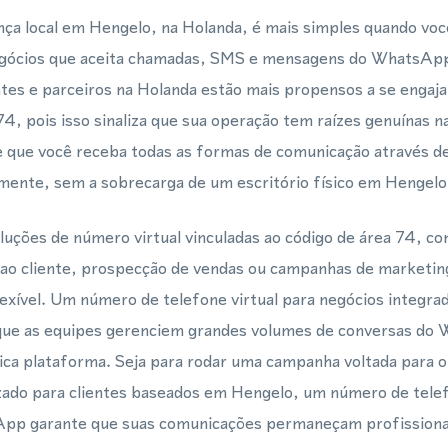
ça local em Hengelo, na Holanda, é mais simples quando voc
negócios que aceita chamadas, SMS e mensagens do WhatsAp
entes e parceiros na Holanda estão mais propensos a se enga
 74, pois isso sinaliza que sua operação tem raízes genuínas
e que você receba todas as formas de comunicação através de
lmente, sem a sobrecarga de um escritório físico em Hengelo
ções de número virtual vinculadas ao código de área 74, con
 ao cliente, prospecção de vendas ou campanhas de marketi
lexível. Um número de telefone virtual para negócios integ
ue as equipes gerenciem grandes volumes de conversas do 
nica plataforma. Seja para rodar uma campanha voltada para 
izado para clientes baseados em Hengelo, um número de telef
pp garante que suas comunicações permaneçam profissionai