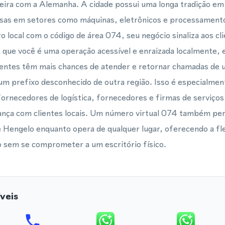
teira com a Alemanha. A cidade possui uma longa tradição e
as em setores como máquinas, eletrônicos e processamento
 local com o código de área 074, seu negócio sinaliza aos c
 que você é uma operação acessível e enraizada localmente,
lientes têm mais chances de atender e retornar chamadas de 
um prefixo desconhecido de outra região. Isso é especialment
ornecedores de logística, fornecedores e firmas de serviços
ança com clientes locais. Um número virtual 074 também pe
 Hengelo enquanto opera de qualquer lugar, oferecendo a fle
 sem se comprometer a um escritório físico.
veis