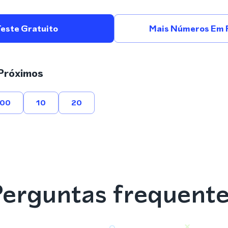
Teste Gratuito
Mais Números Em P
Próximos
00
10
20
erguntas frequent