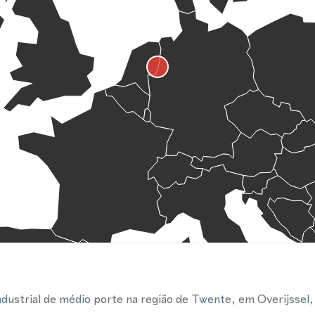
dustrial de médio porte na região de Twente, em Overijssel,