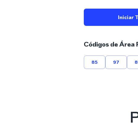
Iniciar 
Códigos de Área 
85
97
8
P