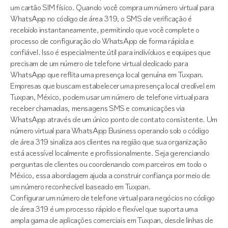
um cartão SIM físico. Quando você compra um número virtual para
WhatsApp no código de área 319, o SMS de verificação é
recebido instantaneamente, permitindo que você complete o
processo de configuração do WhatsApp de forma rápida e
confiável. Isso é especialmente útil para indivíduos e equipes que
precisam de um número de telefone virtual dedicado para
WhatsApp que reflita uma presença local genuína em Tuxpan.
Empresas que buscam estabelecer uma presença local credível em
Tuxpan, México, podem usar um número de telefone virtual para
receber chamadas, mensagens SMS e comunicações via
WhatsApp através de um único ponto de contato consistente. Um
número virtual para WhatsApp Business operando sob o código
de área 319 sinaliza aos clientes na região que sua organização
está acessível localmente e profissionalmente. Seja gerenciando
perguntas de clientes ou coordenando com parceiros em todo o
México, essa abordagem ajuda a construir confiança por meio de
um número reconhecível baseado em Tuxpan.
Configurar um número de telefone virtual para negócios no código
de área 319 é um processo rápido e flexível que suporta uma
ampla gama de aplicações comerciais em Tuxpan, desde linhas de