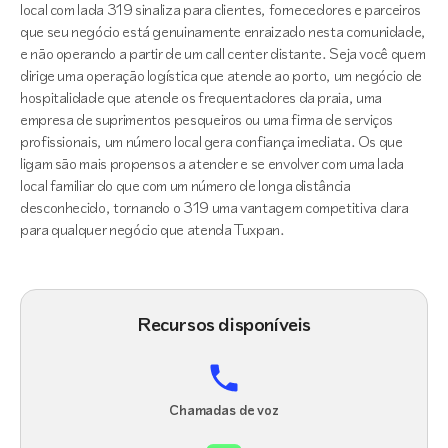
local com lada 319 sinaliza para clientes, fornecedores e parceiros
que seu negócio está genuinamente enraizado nesta comunidade,
e não operando a partir de um call center distante. Seja você quem
dirige uma operação logística que atende ao porto, um negócio de
hospitalidade que atende os frequentadores da praia, uma
empresa de suprimentos pesqueiros ou uma firma de serviços
profissionais, um número local gera confiança imediata. Os que
ligam são mais propensos a atender e se envolver com uma lada
local familiar do que com um número de longa distância
desconhecido, tornando o 319 uma vantagem competitiva clara
para qualquer negócio que atenda Tuxpan.
Recursos disponíveis
Chamadas de voz