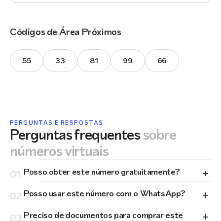
Códigos de Área Próximos
55
33
81
99
66
PERGUNTAS E RESPOSTAS
Perguntas frequentes
sobre
números virtuais
+
Posso obter este número gratuitamente?
01
+
Posso usar este número com o WhatsApp?
02
+
Preciso de documentos para comprar este
03