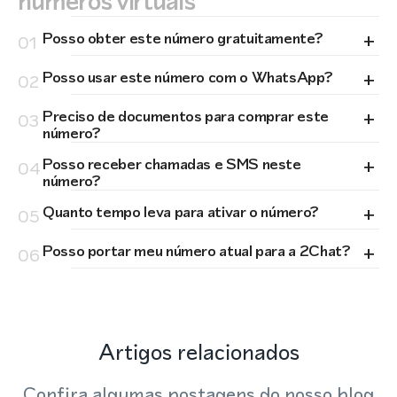
números virtuais
+
Posso obter este número gratuitamente?
01
+
Posso usar este número com o WhatsApp?
02
+
Preciso de documentos para comprar este
03
número?
+
Posso receber chamadas e SMS neste
04
número?
+
Quanto tempo leva para ativar o número?
05
+
Posso portar meu número atual para a 2Chat?
06
Artigos relacionados
Confira algumas postagens do nosso blog