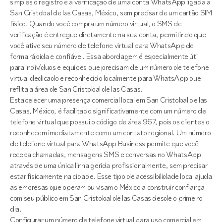
simples o registro e a verificação de uma conta WhatsApp ligada a
San Cristobal de las Casas, México, sem precisar de um cartão SIM
físico. Quando você compra um número virtual, o SMS de
verificação é entregue diretamente na sua conta, permitindo que
você ative seu número de telefone virtual para WhatsApp de
forma rápida e confiável. Essa abordagem é especialmente útil
para indivíduos e equipes que precisam de um número de telefone
virtual dedicado e reconhecido localmente para WhatsApp que
reflita a área de San Cristobal de las Casas.
Estabelecer uma presença comercial local em San Cristobal de las
Casas, México, é facilitado significativamente com um número de
telefone virtual que possui o código de área 967, pois os clientes o
reconhecem imediatamente como um contato regional. Um número
de telefone virtual para WhatsApp Business permite que você
receba chamadas, mensagens SMS e conversas no WhatsApp
através de uma única linha gerida profissionalmente, sem precisar
estar fisicamente na cidade. Esse tipo de acessibilidade local ajuda
as empresas que operam ou visam o México a construir confiança
com seu público em San Cristobal de las Casas desde o primeiro
dia.
Configurar um número de telefone virtual para uso comercial em