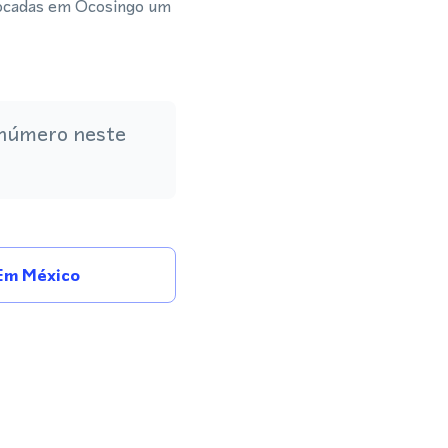
focadas em Ocosingo um
 número neste
Em México