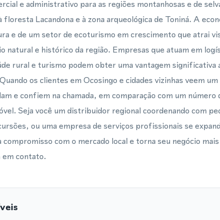
cial e administrativo para as regiões montanhosas e de selva
floresta Lacandona e à zona arqueológica de Toniná. A econo
tura e de um setor de ecoturismo em crescimento que atrai vi
o natural e histórico da região. Empresas que atuam em logí
aúde rural e turismo podem obter uma vantagem significativa
 Quando os clientes em Ocosingo e cidades vizinhas veem um la
ndam e confiem na chamada, em comparação com um número d
vel. Seja você um distribuidor regional coordenando com pe
xcursões, ou uma empresa de serviços profissionais se expa
a compromisso com o mercado local e torna seu negócio mais 
m em contato.
veis