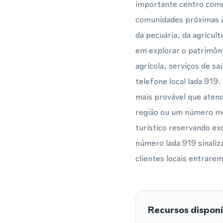
importante centro comer
comunidades próximas à 
da pecuária, da agricul
em explorar o patrimôni
agrícola, serviços de s
telefone local lada 919.
mais provável que ate
região ou um número mó
turístico reservando e
número lada 919 sinaliz
clientes locais entrare
Recursos disponí