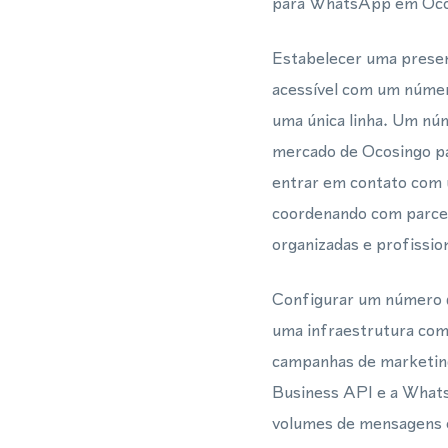
para WhatsApp em Oco
Estabelecer uma presen
acessível com um númer
uma única linha. Um nú
mercado de Ocosingo pa
entrar em contato com u
coordenando com parcei
organizadas e profission
Configurar um número d
uma infraestrutura com
campanhas de marketin
Business API e a Whats
volumes de mensagens e