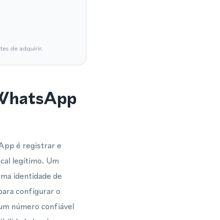
es de adquirir.
 WhatsApp
App é registrar e
al legítimo. Um
uma identidade de
para configurar o
um número confiável