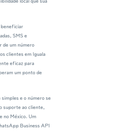
ilidade local que sua
beneficiar
madas, SMS e
er de um número
os clientes em Iguala
ente eficaz para
speram um ponto de
 simples e o número se
o suporte ao cliente,
nte no México. Um
WhatsApp Business API