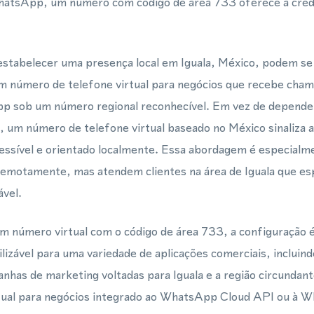
WhatsApp, um número com código de área 733 oferece a credib
tabelecer uma presença local em Iguala, México, podem se 
um número de telefone virtual para negócios que recebe cha
 sob um número regional reconhecível. Em vez de depend
, um número de telefone virtual baseado no México sinaliza a
essível e orientado localmente. Essa abordagem é especialm
emotamente, mas atendem clientes na área de Iguala que e
ável.
 número virtual com o código de área 733, a configuração é
lizável para uma variedade de aplicações comerciais, incluind
nhas de marketing voltadas para Iguala e a região circunda
tual para negócios integrado ao WhatsApp Cloud API ou à 