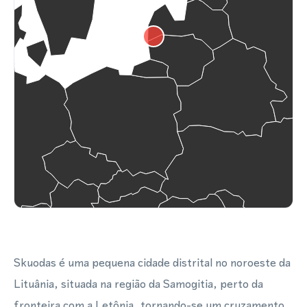
Skuodas é uma pequena cidade distrital no noroeste da
Lituânia, situada na região da Samogitia, perto da
fronteira com a Letônia, tornando-se um cruzamento