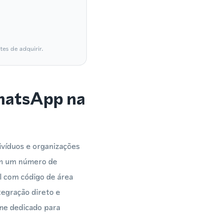
es de adquirir.
WhatsApp na
víduos e organizações
m um número de
l com código de área
egração direto e
one dedicado para