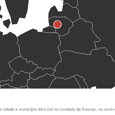
 cidade e município distrital no condado de Kaunas, no centro