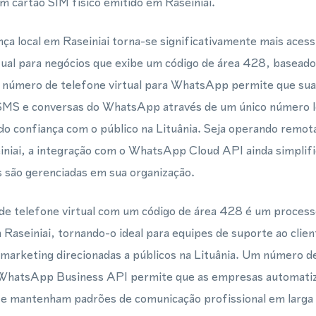
 cartão SIM físico emitido em Raseiniai.
a local em Raseiniai torna-se significativamente mais acess
ual para negócios que exibe um código de área 428, baseado 
m número de telefone virtual para WhatsApp permite que sua
MS e conversas do WhatsApp através de um único número 
ndo confiança com o público na Lituânia. Seja operando rem
iniai, a integração com o WhatsApp Cloud API ainda simplif
 são gerenciadas em sua organização.
e telefone virtual com um código de área 428 é um process
m Raseiniai, tornando-o ideal para equipes de suporte ao clie
arketing direcionadas a públicos na Lituânia. Um número de
 WhatsApp Business API permite que as empresas automati
 mantenham padrões de comunicação profissional em larga 