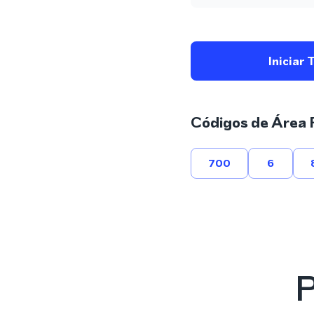
Iniciar 
Códigos de Área 
700
6
P