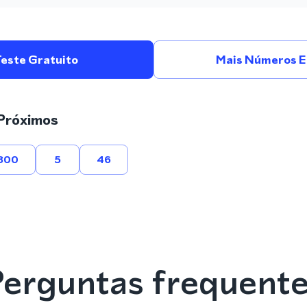
Teste Gratuito
Mais Números E
Próximos
800
5
46
erguntas frequent