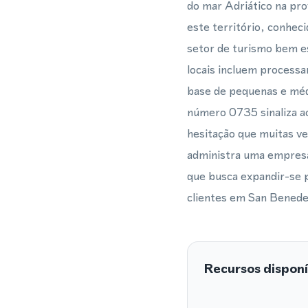
do mar Adriático na pro
este território, conhe
setor de turismo bem es
locais incluem processa
base de pequenas e méd
número 0735 sinaliza ao
hesitação que muitas v
administra uma empresa 
que busca expandir-se p
clientes em San Benede
Recursos disponí