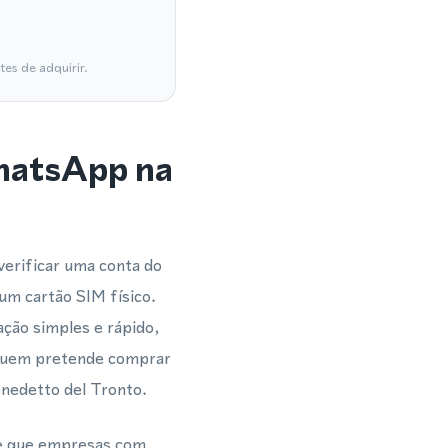
es de adquirir.
WhatsApp na
verificar uma conta do
m cartão SIM físico.
ação simples e rápido,
 quem pretende comprar
nedetto del Tronto.
te que empresas com