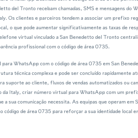
etto del Tronto recebam chamadas, SMS e mensagens do W
aly. Os clientes e parceiros tendem a associar um prefixo reg
al, o que pode aumentar significativamente as taxas de resp
efone virtual vinculado a San Benedetto del Tronto central
aparência profissional com o código de área 0735.
l para WhatsApp com o código de área 0735 em San Benedet
trutura técnica complexa e pode ser concluído rapidamente a
para suporte ao cliente, fluxos de vendas automatizados ou 
 da Italy, criar número virtual para WhatsApp com um prefix
 que a sua comunicação necessita. As equipas que operam em 
 código de área 0735 para reforçar a sua identidade local e