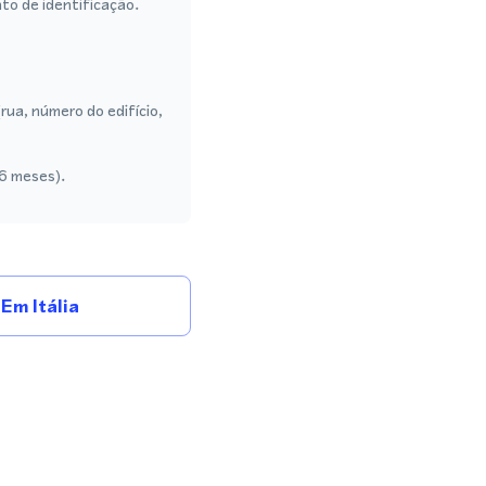
to de identificação.
ua, número do edifício,
 6 meses).
Em Itália