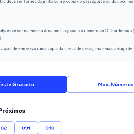
stro deve ser fornecido junto com a cópia do passaporte ou do documen
aly, deve ser da mesma área em Italy como o número de DID ordenado (r
).
vação de endereço (uma cópia da conta de serviço não mais antiga de
Teste Gratuito
Mais Números 
Próximos
02
091
010