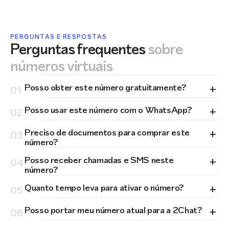
PERGUNTAS E RESPOSTAS
Perguntas frequentes
sobre
números virtuais
+
Posso obter este número gratuitamente?
01
+
Posso usar este número com o WhatsApp?
02
+
Preciso de documentos para comprar este
03
número?
+
Posso receber chamadas e SMS neste
04
número?
+
Quanto tempo leva para ativar o número?
05
+
Posso portar meu número atual para a 2Chat?
06