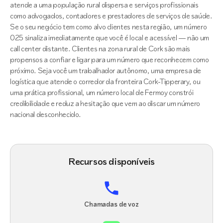
atende a uma população rural dispersa e serviços profissionais
como advogados, contadores e prestadores de serviços de saúde.
Se o seu negócio tem como alvo clientes nesta região, um número
025 sinaliza imediatamente que você é local e acessível — não um
call center distante. Clientes na zona rural de Cork são mais
propensos a confiar e ligar para um número que reconhecem como
próximo. Seja você um trabalhador autônomo, uma empresa de
logística que atende o corredor da fronteira Cork-Tipperary, ou
uma prática profissional, um número local de Fermoy constrói
credibilidade e reduz a hesitação que vem ao discar um número
nacional desconhecido.
Recursos disponíveis
Chamadas de voz