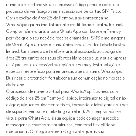
número de telefone virtual com esse código permite concluir o
processo de verificação sem necessidade de cartão SIM físico.
Com o código de área 25 de Fermoy, a sua presença no
WhatsApp ganha imediatamente credibilidade local na Ireland.
Comprar número virtual para WhatsApp com base em Fermoy
permite que o seu negócio receba chamadas, SMS e mensagens
do WhatsApp através de uma única linha com identidade local na
Ireland. Um número de telefone virtual associado ao código de
área 25 transmite aos seus clientes irlandeses que a sua empresa
está presente e acessível na região de Fermoy. Esta solução é
especialmente eficaz para empresas que utilizam o WhatsApp
Business e pretendem fortalecer a sua comunicação no mercado
da Ireland.
O processo de número virtual para WhatsApp Business com
código de área 25 em Fermoy é rápido, inteiramente digital e não
exige qualquer equipamento físico, tornando-o ideal para equipas
de suporte, vendas e marketing na Ireland. Ao comprar número
virtual para WhatsApp, a sua equipa pode começar a receber
mensagens e chamadas em minutos, com total flexibilidade
operacional. O código de área 25 garante que as suas