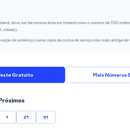
eland, deve ser da mesma área em Ireland como o número de DID orden
l, cidade).
vação de endereço (uma cópia da conta de serviço não mais antiga de
Teste Gratuito
Mais Números E
Próximos
1
21
91