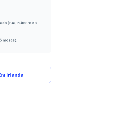
ado (rua, número do
 6 meses).
m Irlanda