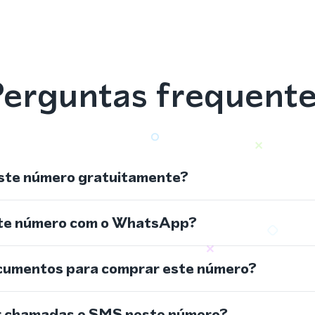
erguntas frequent
ste número gratuitamente?
ste número com o WhatsApp?
cumentos para comprar este número?
r chamadas e SMS neste número?