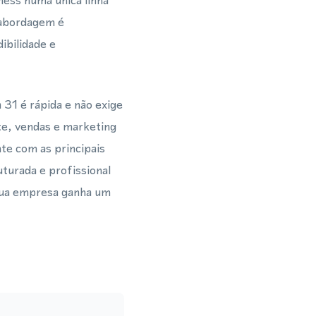
ess numa única linha
a abordagem é
ibilidade e
31 é rápida e não exige
e, vendas e marketing
te com as principais
turada e profissional
sua empresa ganha um