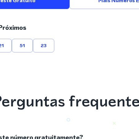
Teste Gratuito
Mais Números E
Próximos
21
51
23
erguntas frequent
ste número gratuitamente?