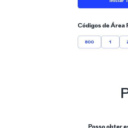
Iniciar 
Códigos de Área 
800
1
P
Posso obter e