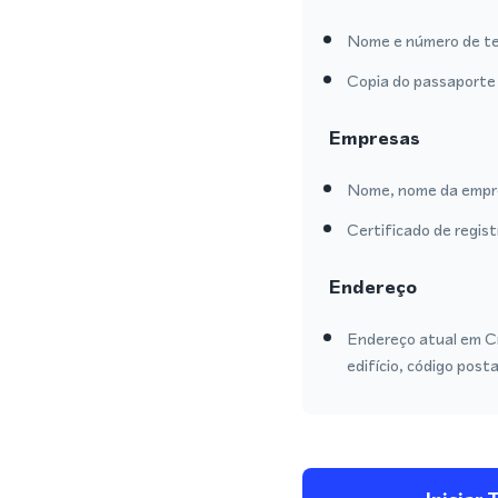
Nome e número de te
Copia do passaporte 
Empresas
Nome, nome da empre
Certificado de regis
Endereço
Endereço atual em C
edifício, código posta