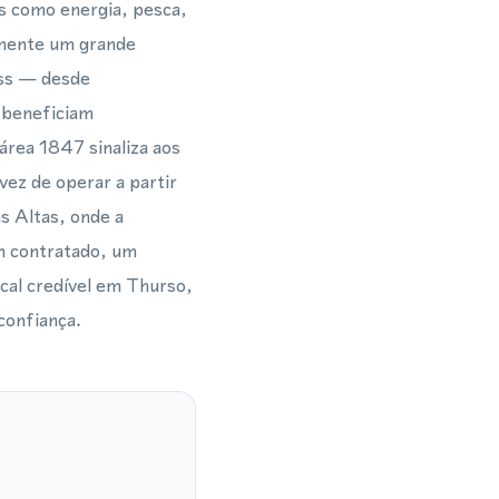
as como energia, pesca,
camente um grande
ess — desde
e beneficiam
área 1847 sinaliza aos
vez de operar a partir
s Altas, onde a
m contratado, um
cal credível em Thurso,
confiança.