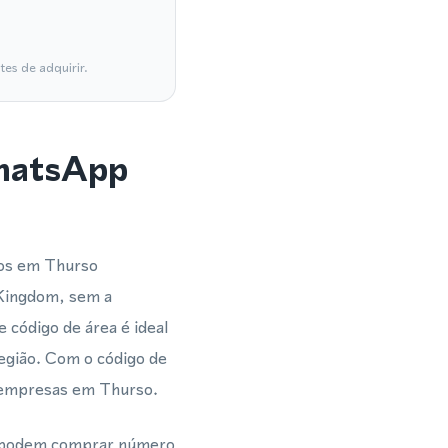
es de adquirir.
WhatsApp
ios em Thurso
 Kingdom, sem a
 código de área é ideal
egião. Com o código de
e empresas em Thurso.
m podem comprar número