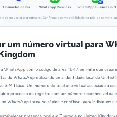
API
Chamadas de voz
WhatsApp Business
WhatsApp Business API
is podem variar por número. Confirme a compatibilidade na tela de compra ant
ar um número virtual para 
 Kingdom
ara WhatsApp com o código de área 1847 permite que usuár
ntas do WhatsApp utilizando uma identidade local do United
o SIM físico. Um número de telefone virtual associado a esse
luir o processo de registro com um número reconhecível da r
ão no WhatsApp torna-se rápida e confiável para indivíduos 
estabelecer presença local em Thurso e no United Kingdo