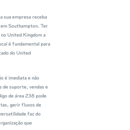
 a sua empresa receba
l em Southampton. Ter
s no United Kingdom a
local é fundamental para
cado do United
o é imediata e não
as de suporte, vendas e
igo de área 238 pode
as, gerir fluxos de
ersatilidade faz do
organização que