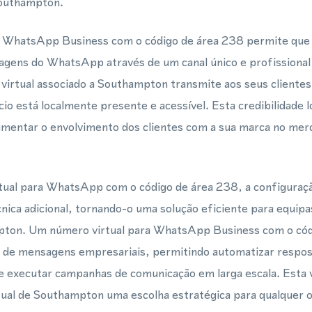
Southampton.
a WhatsApp Business com o código de área 238 permite que
gens do WhatsApp através de um canal único e profissiona
virtual associado a Southampton transmite aos seus cliente
io está localmente presente e acessível. Esta credibilidade 
aumentar o envolvimento dos clientes com a sua marca no mer
ual para WhatsApp com o código de área 238, a configuraçã
cnica adicional, tornando-o uma solução eficiente para equip
ton. Um número virtual para WhatsApp Business com o cód
 de mensagens empresariais, permitindo automatizar respost
e executar campanhas de comunicação em larga escala. Esta v
tual de Southampton uma escolha estratégica para qualquer 