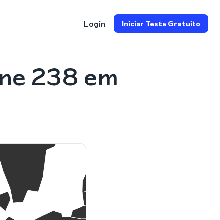
Login
Iniciar Teste Gratuito
one 238 em