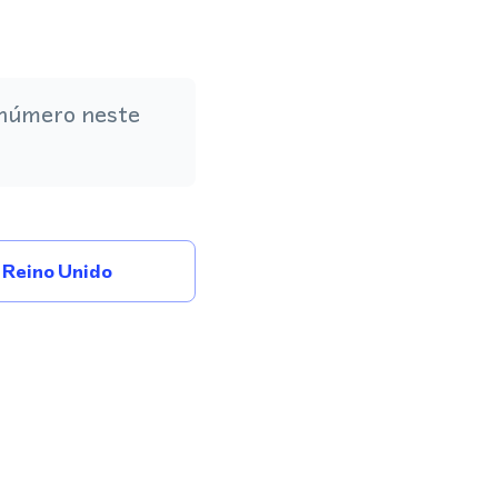
 número neste
Reino Unido