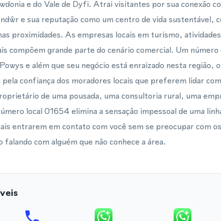
donia e do Vale de Dyfi. Atrai visitantes por sua conexão 
ndŵr e sua reputação como um centro de vida sustentável, 
nas proximidades. As empresas locais em turismo, atividades a
urais compõem grande parte do cenário comercial. Um número
m Powys e além que seu negócio está enraizado nesta região, 
 pela confiança dos moradores locais que preferem lidar co
proprietário de uma pousada, uma consultoria rural, uma emp
número local 01654 elimina a sensação impessoal de uma linha
 locais entrarem em contato com você sem se preocupar com o
o falando com alguém que não conhece a área.
veis