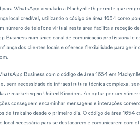
l para WhatsApp vinculado a Machynlleth permite que empr
a local credível, utilizando o código de área 1654 como pon
Um número de telefone virtual nesta área facilita a receção 
Business num único canal de comunicação profissional e ce
fiança dos clientes locais e oferece flexibilidade para gerir
dom.
WhatsApp Business com o código de área 1654 em Machynlle
e, sem necessidade de infraestrutura técnica complexa, send
ndas e marketing no United Kingdom. Ao optar por um número 
ções conseguem encaminhar mensagens e interações comerci
os de trabalho desde o primeiro dia. O código de área 1654
e local necessária para se destacarem e comunicarem com efi