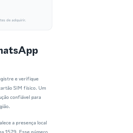
es de adquirir.
WhatsApp
istre e verifique
artão SIM físico. Um
ção confiável para
gião.
lece a presença local
área 1579. Esse número