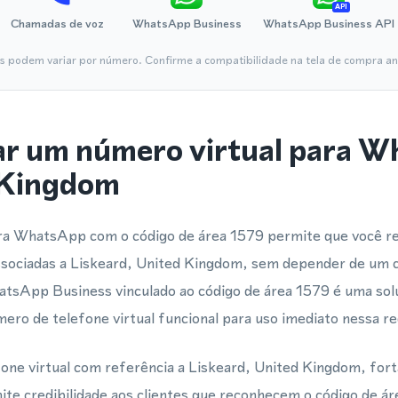
API
Chamadas de voz
WhatsApp Business
WhatsApp Business API
is podem variar por número. Confirme a compatibilidade na tela de compra ant
ar um número virtual para 
 Kingdom
ara WhatsApp com o código de área 1579 permite que você reg
ociadas a Liskeard, United Kingdom, sem depender de um c
atsApp Business vinculado ao código de área 1579 é uma solu
ro de telefone virtual funcional para uso imediato nessa re
ne virtual com referência a Liskeard, United Kingdom, forta
ite credibilidade aos clientes que reconhecem o código de 