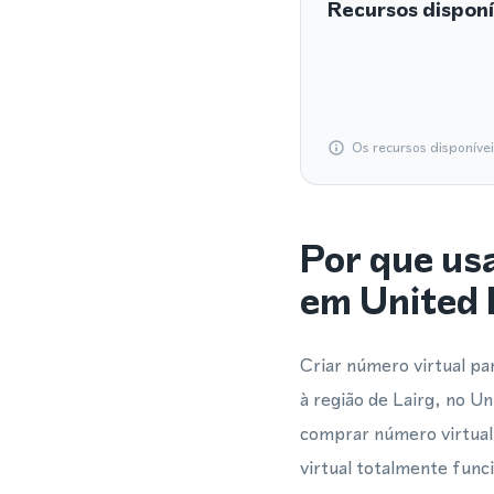
Recursos disponí
Os recursos disponíve
Por que us
em United
Criar número virtual p
à região de Lairg, no U
comprar número virtua
virtual totalmente fun