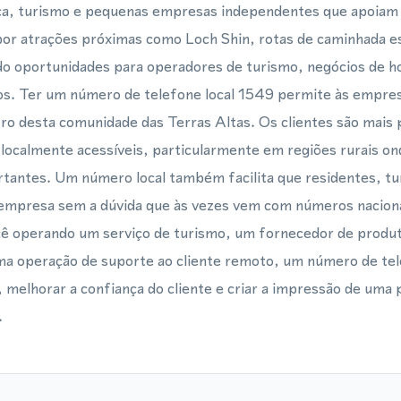
sca, turismo e pequenas empresas independentes que apoiam 
 por atrações próximas como Loch Shin, rotas de caminhada e
do oportunidades para operadores de turismo, negócios de ho
os. Ter um número de telefone local 1549 permite às empre
ro desta comunidade das Terras Altas. Os clientes são mais
ocalmente acessíveis, particularmente em regiões rurais on
rtantes. Um número local também facilita que residentes, tur
 empresa sem a dúvida que às vezes vem com números naciona
cê operando um serviço de turismo, um fornecedor de produt
uma operação de suporte ao cliente remoto, um número de tel
e, melhorar a confiança do cliente e criar a impressão de uma
.