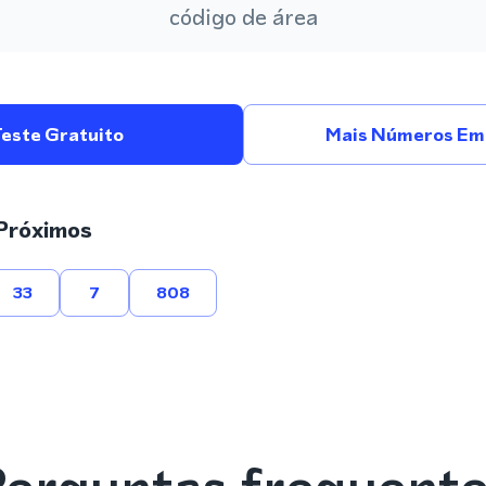
código de área
Teste Gratuito
Mais Números Em 
Próximos
33
7
808