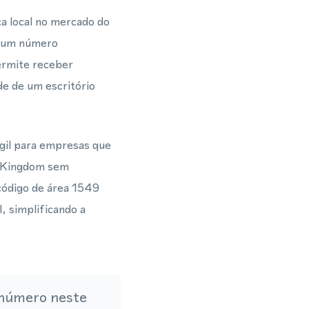
a local no mercado do
m um número
ermite receber
e de um escritório
gil para empresas que
d Kingdom sem
código de área 1549
, simplificando a
 número neste