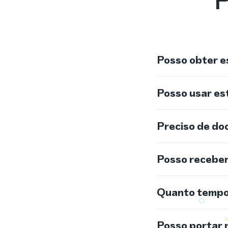
P
Posso obter e
Posso usar e
Preciso de do
Posso recebe
Quanto tempo 
Posso portar 