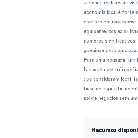
atraindo milhões de vis
economia local é fortem
corridas em montanhas a
equipamentos ao ar livr
números significativos.
genuinamente enraizado 
Para uma pousada, um f
Keswick constrói confi
que consideram local. I
buscam especificamente
sobre negócios sem uma 
Recursos disponí