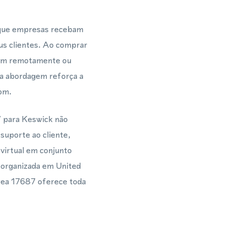
 que empresas recebam
s clientes. Ao comprar
ram remotamente ou
ta abordagem reforça a
dom.
 para Keswick não
suporte ao cliente,
virtual em conjunto
 organizada em United
área 17687 oferece toda