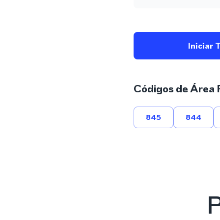
Iniciar 
Códigos de Área 
845
844
P