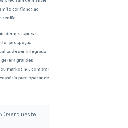
as precisam de manter
nsmite confiança ao
a região.
hin demora apenas
ente, prospeção
al pode ser integrado
e gerem grandes
s ou marketing, comprar
cessária para operar de
 número neste