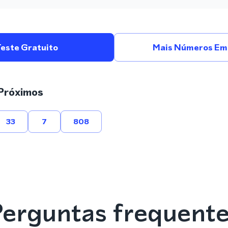
Teste Gratuito
Mais Números Em 
Próximos
33
7
808
erguntas frequent