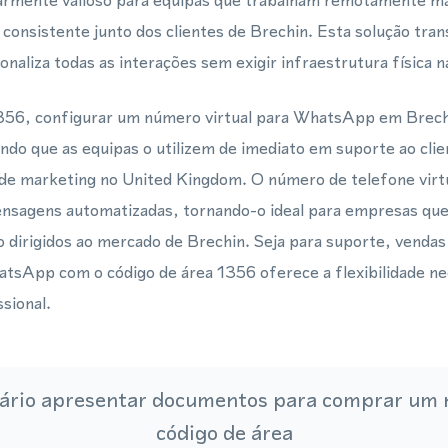
larmente valioso para equipas que trabalham remotamente m
 consistente junto dos clientes de Brechin. Esta solução tra
onaliza todas as interações sem exigir infraestrutura física n
1356, configurar um número virtual para WhatsApp em Brec
ndo que as equipas o utilizem de imediato em suporte ao cli
de marketing no United Kingdom. O número de telefone virtu
nsagens automatizadas, tornando-o ideal para empresas qu
 dirigidos ao mercado de Brechin. Seja para suporte, venda
atsApp com o código de área 1356 oferece a flexibilidade ne
sional.
ário apresentar documentos para comprar um
código de área