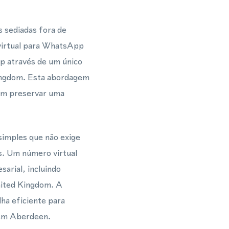
 sediadas fora de
virtual para WhatsApp
p através de um único
Kingdom. Esta abordagem
em preservar uma
imples que não exige
s. Um número virtual
arial, incluindo
nited Kingdom. A
lha eficiente para
 em Aberdeen.