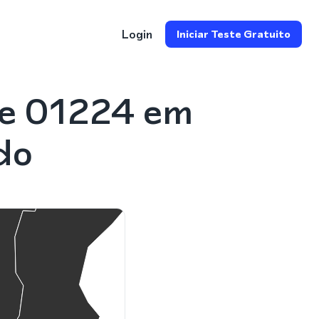
Login
Iniciar Teste Gratuito
ne 01224 em
do