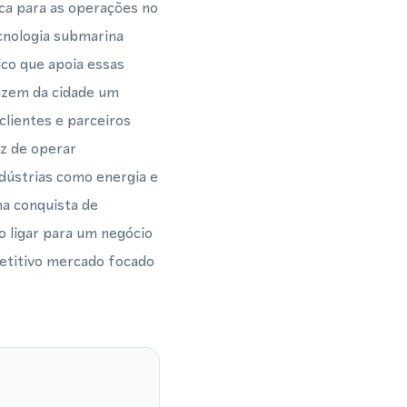
ca para as operações no
cnologia submarina
ico que apoia essas
azem da cidade um
clientes e parceiros
z de operar
dústrias como energia e
na conquista de
o ligar para um negócio
petitivo mercado focado