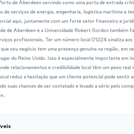
Porto de Aberdeen servindo como uma porta de entrada críti
de serviços de energia, engenharia, logística marítima e te
cial aqui, juntamente com um forte setor financeiro e juríd
dade de Aberdeen e a Universidade Robert Gordon também f
rviços profissionais. Ter um número local 01224 sinaliza aos 
ue seu negócio tem uma presença genuína na região, em ve
ugar do Reino Unido. Isso é especialmente importante em in
 onde relacionamentos e credibilidade local têm um peso real 
cal reduz a hesitação que um cliente potencial pode sentir a
do suas chances de ser contatado e levado a sério pelo com
en.
veis