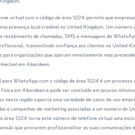
 Kingdom.
one virtual com o código de área 1224 permite que empresas
a presença local credível no United Kingdom. Um número 
ta o recebimento de chamadas, SMS e mensagens de WhatsAp
rofissional, transmitindo confiança aos clientes no United 
caz para organizações que operam remotamente mas pretend
onhecível em Aberdeen.
 para WhatsApp com o código de área 1224 é um processo s
a física em Aberdeen e pode ser concluído em poucos minuto
 nesta região suporta uma variedade de casos de uso empres
ndas e campanhas de marketing associadas a um número do U
 de área 1224 torna este número de telefone virtual uma esco
mensão que procurem profissionalizar as suas comunicações