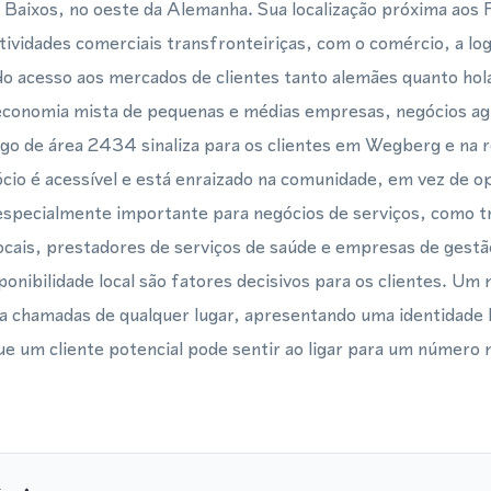
 Baixos, no oeste da Alemanha. Sua localização próxima aos P
tividades comerciais transfronteiriças, com o comércio, a log
do acesso aos mercados de clientes tanto alemães quanto hol
conomia mista de pequenas e médias empresas, negócios agrí
go de área 2434 sinaliza para os clientes em Wegberg e na 
io é acessível e está enraizado na comunidade, em vez de ope
 especialmente importante para negócios de serviços, como 
ocais, prestadores de serviços de saúde e empresas de gest
sponibilidade local são fatores decisivos para os clientes. U
 chamadas de qualquer lugar, apresentando uma identidade l
ue um cliente potencial pode sentir ao ligar para um número n