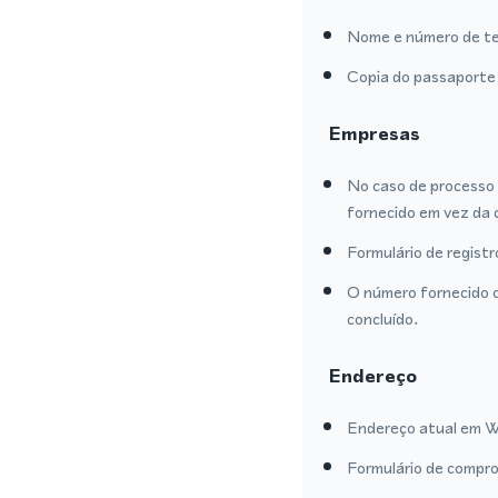
Nome e número de te
Copia do passaporte 
Empresas
No caso de processo 
fornecido em vez da 
Formulário de regist
O número fornecido o
concluído.
Endereço
Endereço atual em We
Formulário de compro