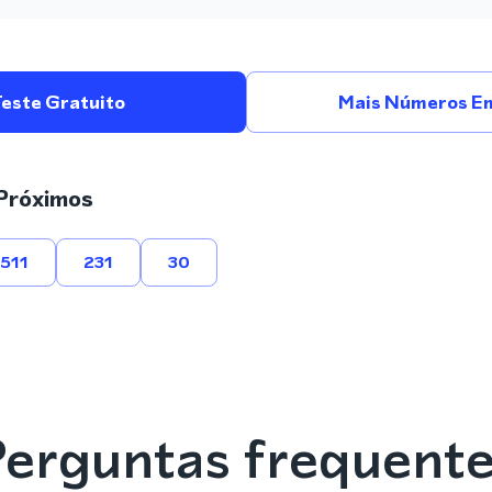
Teste Gratuito
Mais Números E
Próximos
511
231
30
erguntas frequent