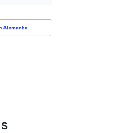
m Alemanha
es