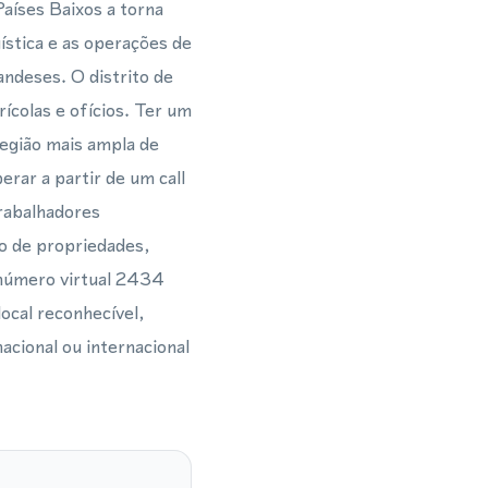
aíses Baixos a torna
ística e as operações de
andeses. O distrito de
colas e ofícios. Ter um
região mais ampla de
rar a partir de um call
trabalhadores
ão de propriedades,
m número virtual 2434
ocal reconhecível,
acional ou internacional