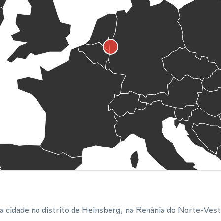
cidade no distrito de Heinsberg, na Renânia do Norte-Vestfá