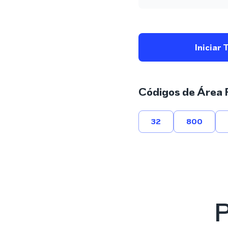
Iniciar 
Códigos de Área 
32
800
P