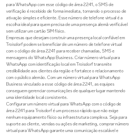
para WhatsApp com esse código de área 2241, o SMS de
verificação é recebido de forma imediata, tornando o processo de
ativação simples e eficiente. Esse número de telefone virtual é a
escolha ideal para quem precisa de uma presença alemã verificável
sem utilizar um cartão SIM físico.
Empresas que desejam construir uma presença local confiável em
Troisdorf podem se beneficiar de um número de telefone virtual
com o código de área 2241 para receber chamadas, SMS e
mensagens do WhatsApp Business. Criar número virtual para
WhatsApp com identificação local em Troisdorf transmite
credibilidade aos clientes da região e fortalece o relacionamento
com o público alemão. Com um número virtual para WhatsApp
Business vinculado a esse código de área 2241, as equipes
conseguem gerenciar comunicações de qualquer lugar mantendo
uma identidade local consistente.
Configurar um número virtual para WhatsApp com o código de
área 2241 para Troisdorf é um processo rápido que não exige
nenhum equipamento físico ou infraestrutura complexa. Seja para
suporte ao cliente, vendas ou ações de marketing, comprar número
virtual para WhatsApp garante uma comunicação escalável e