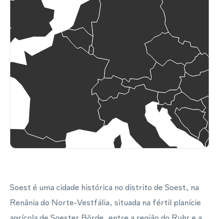
Soest é uma cidade histórica no distrito de Soest, na
Renânia do Norte-Vestfália, situada na fértil planície
agrícola de Soester Börde, entre a região do Ruhr e a