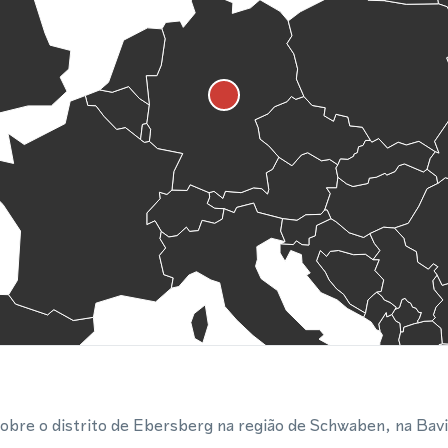
obre o distrito de Ebersberg na região de Schwaben, na Bavi