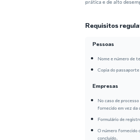
prática e de alto dese
Requisitos regula
Pessoas
Nome e número de te
Copia do passaporte 
Empresas
No caso de processo 
fornecido em vez da 
Formulário de regist
O número fornecido o
concluído.