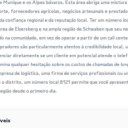
e Munique e os Alpes bávaros. Esta área abriga uma mistura
te, fornecedores agrícolas, negócios artesanais e prestado
confiança regional e da reputação local. Ter um número loca
 área de Ebersberg e na ampla região de Schwaben que seu n
ado na comunidade, em vez de operar a partir de um call cente
adores são particularmente atentos à credibilidade local, 
enciar diretamente se um cliente em potencial atende o telef
imina qualquer hesitação sobre os custos de chamadas de long
resa de logística, uma firma de serviços profissionais ou u
o o distrito, um número local 8121 permite que você apresen
região desde o primeiro dia.
veis