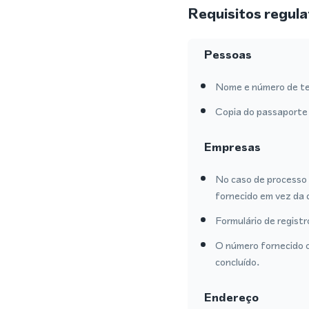
Requisitos regula
Pessoas
Nome e número de te
Copia do passaporte 
Empresas
No caso de processo 
fornecido em vez da 
Formulário de regist
O número fornecido o
concluído.
Endereço