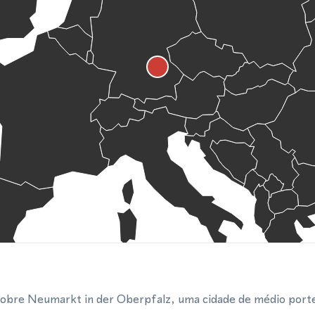
cobre Neumarkt in der Oberpfalz, uma cidade de médio porte