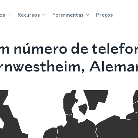
es
Recursos
Ferramentas
Preços
m número de telefo
rnwestheim, Alema