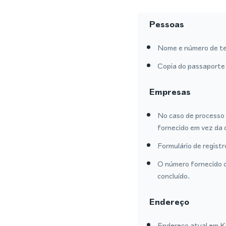
Pessoas
Nome e número de te
Copia do passaporte 
Empresas
No caso de processo 
fornecido em vez da 
Formulário de regist
O número fornecido o
concluído.
Endereço
Endereço atual em Ko