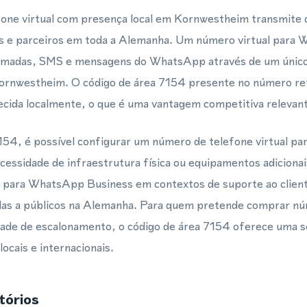
one virtual com presença local em Kornwestheim transmite c
es e parceiros em toda a Alemanha. Um número virtual para
chamadas, SMS e mensagens do WhatsApp através de um único
Kornwestheim. O código de área 7154 presente no número re
ecida localmente, o que é uma vantagem competitiva relevan
154, é possível configurar um número de telefone virtual p
cessidade de infraestrutura física ou equipamentos adicion
ual para WhatsApp Business em contextos de suporte ao clie
das a públicos na Alemanha. Para quem pretende comprar núm
e de escalonamento, o código de área 7154 oferece uma sol
locais e internacionais.
tórios