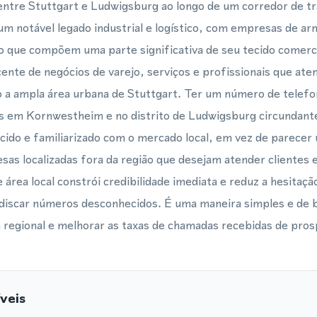
ntre Stuttgart e Ludwigsburg ao longo de um corredor de 
um notável legado industrial e logístico, com empresas de 
ão que compõem uma parte significativa de seu tecido comer
nte de negócios de varejo, serviços e profissionais que at
o a ampla área urbana de Stuttgart. Ter um número de telefon
os em Kornwestheim e no distrito de Ludwigsburg circundant
ecido e familiarizado com o mercado local, em vez de parece
sas localizadas fora da região que desejam atender cliente
 área local constrói credibilidade imediata e reduz a hesitaç
iscar números desconhecidos. É uma maneira simples e de b
 regional e melhorar as taxas de chamadas recebidas de prosp
veis