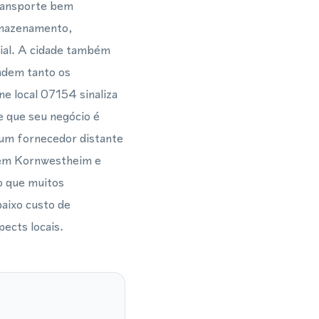
transporte bem
armazenamento,
cial. A cidade também
endem tanto os
e local 07154 sinaliza
e que seu negócio é
r um fornecedor distante
s em Kornwestheim e
ão que muitos
aixo custo de
ects locais.