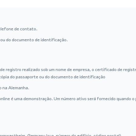
lefone de contato.
ou do documento de identificação.
de registro realizado sob um nome de empresa, o certificado de regist
cópia do passaporte ou do documento de identificação
ro na Alemanha.
nline é uma demonstração. Um número ativo será fornecido quando o p
rnwestheim, Germany (rua, número do edifício, código postal).