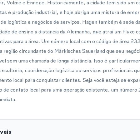
hr, Volme e Ennepe. Historicamente, a cidade tem sido um c
tas e produção industrial, e hoje abriga uma mistura de emp
de logística e negócios de serviços. Hagen também é sede d
dade de ensino a distância da Alemanha, que atrai um fluxo c
tivas para a área. Um número local com o código de área 2331
a região circundante do Märkisches Sauerland que seu negóc
vel sem uma chamada de longa distância. Isso é particularmen
nsultoria, coordenação logística ou serviços profissionais 
ento local para conquistar clientes. Seja você esteja se expa
 de contato local para uma operação existente, um número
mediata.
veis