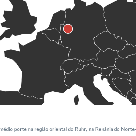
édio porte na região oriental do Ruhr, na Renânia do Norte-