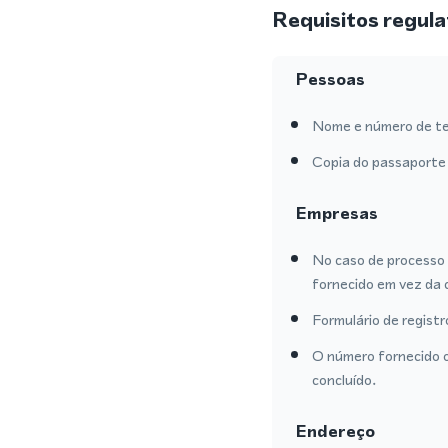
Requisitos regula
Pessoas
Nome e número de te
Copia do passaporte 
Empresas
No caso de processo 
fornecido em vez da 
Formulário de regist
O número fornecido o
concluído.
Endereço