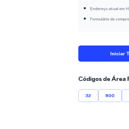
Endereço atual em Ha
Formulário de compro
Iniciar 
Códigos de Área 
32
800