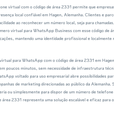
one virtual com o código de área 2331 permite que empresas
sença local confiável em Hagen, Alemanha. Clientes e parc
facilidade ao reconhecer um número local, seja para chamad
ro virtual para WhatsApp Business com esse código de área
icações, mantendo uma identidade profissional e localmente 
virtual para WhatsApp com o código de área 2331 em Hagen
 em poucos minutos, sem necessidade de infraestrutura téc
tsApp voltado para uso empresarial abre possibilidades para
mpanhas de marketing direcionadas ao público da Alemanha. S
ria ou simplesmente para dispor de um número de telefone v
de área 2331 representa uma solução escalável e eficaz para