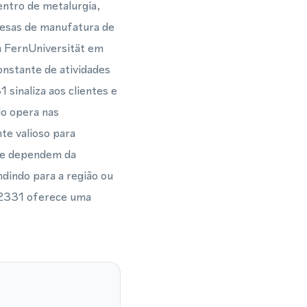
entro de metalurgia,
resas de manufatura de
a FernUniversität em
onstante de atividades
 sinaliza aos clientes e
io opera nas
te valioso para
que dependem da
ndindo para a região ou
 2331 oferece uma