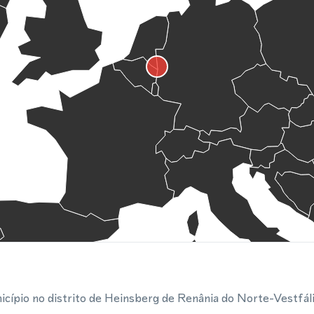
cípio no distrito de Heinsberg de Renânia do Norte-Vestfáli