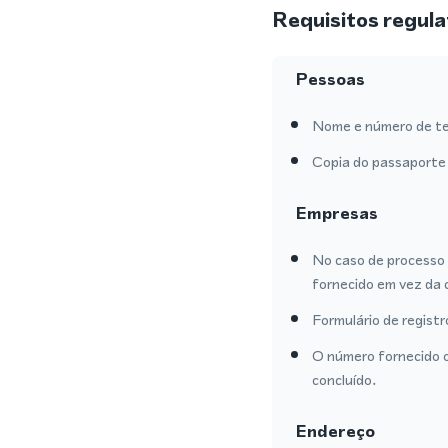
Requisitos regula
Pessoas
Nome e número de te
Copia do passaporte 
Empresas
No caso de processo 
fornecido em vez da 
Formulário de regist
O número fornecido o
concluído.
Endereço