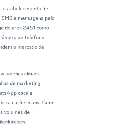
o estabelecimento de
, SMS e mensagens pelo
go de área 2451 como
m número de telefone
tendem o mercado de
eva apenas alguns
nhas de marketing
atsApp escala
 física na Germany. Com
es volumes de
lenkirchen.