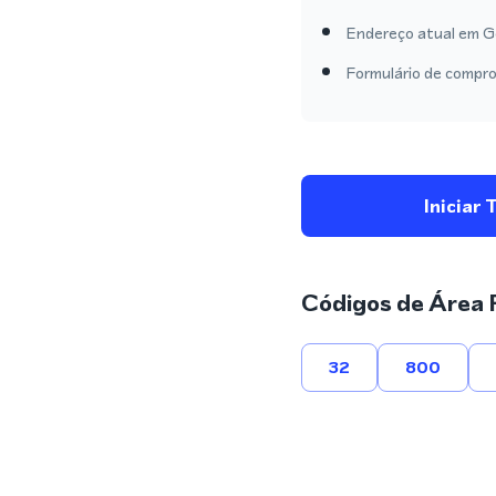
Endereço atual em Gei
Formulário de compro
Iniciar 
Códigos de Área 
32
800