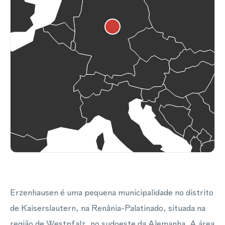
Erzenhausen é uma pequena municipalidade no distrito
de Kaiserslautern, na Renânia-Palatinado, situada na
região de Westpfalz, no sudoeste da Alemanha. A área