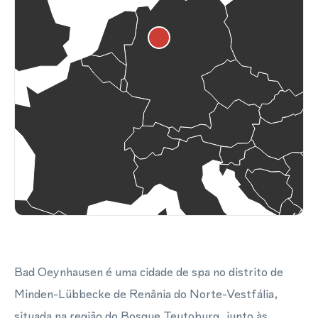
Bad Oeynhausen é uma cidade de spa no distrito de
Minden-Lübbecke de Renânia do Norte-Vestfália,
situada na região do Bosque Teutoburg, junto às