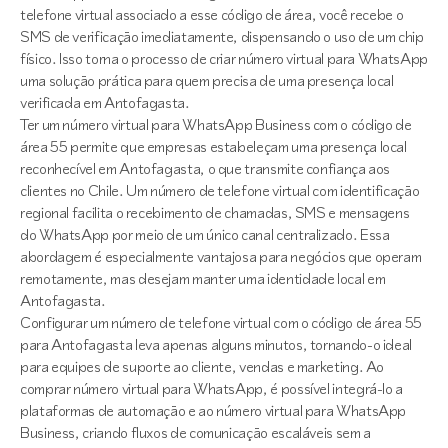
telefone virtual associado a esse código de área, você recebe o
SMS de verificação imediatamente, dispensando o uso de um chip
físico. Isso torna o processo de criar número virtual para WhatsApp
uma solução prática para quem precisa de uma presença local
verificada em Antofagasta.
Ter um número virtual para WhatsApp Business com o código de
área 55 permite que empresas estabeleçam uma presença local
reconhecível em Antofagasta, o que transmite confiança aos
clientes no Chile. Um número de telefone virtual com identificação
regional facilita o recebimento de chamadas, SMS e mensagens
do WhatsApp por meio de um único canal centralizado. Essa
abordagem é especialmente vantajosa para negócios que operam
remotamente, mas desejam manter uma identidade local em
Antofagasta.
Configurar um número de telefone virtual com o código de área 55
para Antofagasta leva apenas alguns minutos, tornando-o ideal
para equipes de suporte ao cliente, vendas e marketing. Ao
comprar número virtual para WhatsApp, é possível integrá-lo a
plataformas de automação e ao número virtual para WhatsApp
Business, criando fluxos de comunicação escaláveis sem a