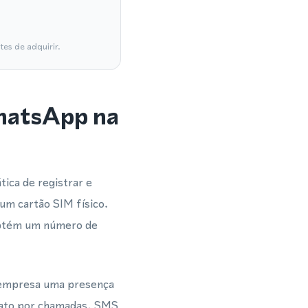
es de adquirir.
WhatsApp na
ica de registrar e
um cartão SIM físico.
obtém um número de
a empresa uma presença
ntato por chamadas, SMS