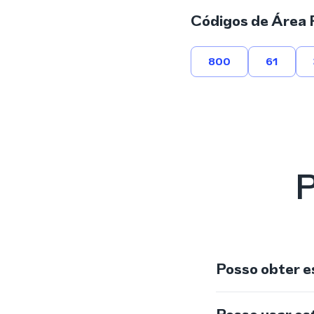
Códigos de Área 
800
61
P
Posso obter e