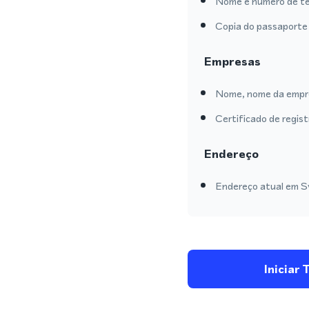
Nome e número de te
Copia do passaporte 
Empresas
Nome, nome da empre
Certificado de regis
Endereço
Endereço atual em Swi
Iniciar 