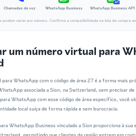
API
Chamadas de voz
WhatsApp Business
WhatsApp Business API
is podem variar por número. Confirme a compatibilidade na tela de compra ant
ar um número virtual para 
d
 para WhatsApp com o código de área 27 é a forma mais prát
WhatsApp associada a Sion, na Switzerland, sem precisar de 
l para WhatsApp com esse código de área específico, você 
entidade local suíça de forma rápida e sem burocracia.
para WhatsApp Business vinculado a Sion proporciona à su
Switzerland, permitindo que clientes da região entrem em co