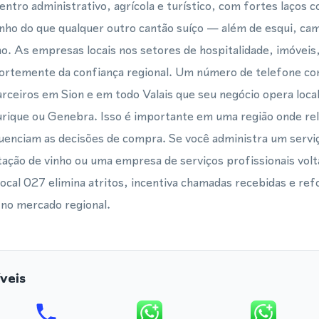
ntro administrativo, agrícola e turístico, com fortes laços c
nho do que qualquer outro cantão suíço — além de esqui, ca
o. As empresas locais nos setores de hospitalidade, imóveis, 
ortemente da confiança regional. Um número de telefone co
 parceiros em Sion e em todo Valais que seu negócio opera loc
urique ou Genebra. Isso é importante em uma região onde re
fluenciam as decisões de compra. Se você administra um serviç
ção de vinho ou uma empresa de serviços profissionais volt
ocal 027 elimina atritos, incentiva chamadas recebidas e ref
 no mercado regional.
veis