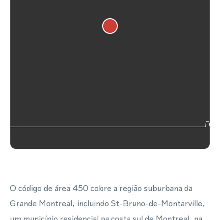
O código de área 450 cobre a região suburbana da
Grande Montreal, incluindo St-Bruno-de-Montarville,
um município residencial na costa sul de Montreal, na