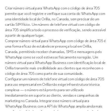
Criar número virtual para WhatsApp com o código de área 705
permite que você registre e verifique sua conta do WhatsApp com
uma identidade local de Orillia, no Canada, sem precisar de um
cartão SIM físico. Um número de telefone virtual com código de
área 705 simplifica todo o processo de verificação, sendo acessível
a partir de qualquer lugar.
Comprar número virtual para WhatsApp com código de área 705 é
uma forma eficaz de estabelecer presença local em Orillia,
Canada, permitindo receber chamadas, SMS e mensagens pelo
WhatsApp como se você estivesse fisicamente na região. Um
número virtual para WhatsApp Business com identificação local de
Orillia transmite mais credibilidade aos clientes que reconhecem o
código de área 705 como parte de sua comunidade.
Configurar um número de telefone virtual com código de área 705
para uso empresarial em Orillia não exige infraestrutura técnica
complexa — o número está pronto para ser utilizado
imediatamente em suporte ao cliente, vendas e campanhas de
marketing no Canada. Integrar esse número virtual para
WhatsApp Business com a API do WhatsApp amplia ainda mais