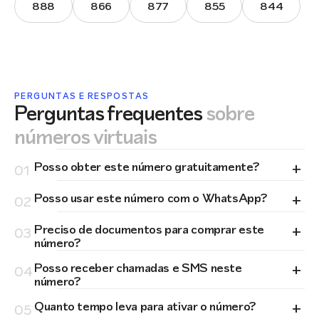
888
866
877
855
844
PERGUNTAS E RESPOSTAS
Perguntas frequentes
sobre
números virtuais
+
Posso obter este número gratuitamente?
01
+
Posso usar este número com o WhatsApp?
02
+
Preciso de documentos para comprar este
03
número?
+
Posso receber chamadas e SMS neste
04
número?
+
Quanto tempo leva para ativar o número?
05