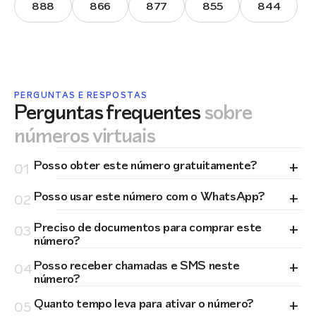
888
866
877
855
844
PERGUNTAS E RESPOSTAS
Perguntas frequentes
sobre
números virtuais
+
Posso obter este número gratuitamente?
01
+
Posso usar este número com o WhatsApp?
02
+
Preciso de documentos para comprar este
03
número?
+
Posso receber chamadas e SMS neste
04
número?
+
Quanto tempo leva para ativar o número?
05