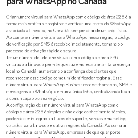
para WhatsApp no Canada
Criar número virtual para WhatsApp com o código de área 226 é a
forma mais prática de registrar e verificar uma conta do WhatsApp
associada a Linwood, no Canadá, sem precisar de um chip físico.
Ao comprar número virtual para WhatsApp nessa região, o código
de verificação por SMS é recebido imediatamente, tornando o
processo de ativação rápido e seguro.
Ter um número de telefone virtual com o código de área 226
vinculado a Linwood permite que sua empresa transmita presença
local no Canadá, aumentando a confiança dos clientes que
reconhecem esse código como um identificador regional. Esse
número virtual para WhatsApp Business recebe chamadas, SMS e
mensagens do WhatsApp em uma única linha, centralizando toda
a comunicação do seu negócio.
A configuração de um número virtual para WhatsApp com o
código de área 226 é simples e não exige conhecimento técnico,
podendo ser integrado a fluxos de suporte, vendas e marketing
voltados para Linwood e outras regiões do Canadá. Ao comprar
número virtual para WhatsApp, empresas de qualquer porte