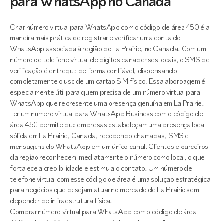
para WhatsApp no Canada
Criar número virtual para WhatsApp com o código de área 450 é a
maneira mais prática de registrar e verificar uma conta do
WhatsApp associada à região de La Prairie, no Canada. Com um
número de telefone virtual de dígitos canadenses locais, o SMS de
verificação é entregue de forma confiável, dispensando
completamente o uso de um cartão SIM físico. Essa abordagem é
especialmente útil para quem precisa de um número virtual para
WhatsApp que represente uma presença genuína em La Prairie.
Ter um número virtual para WhatsApp Business com o código de
área 450 permite que empresas estabeleçam uma presença local
sólida em La Prairie, Canada, recebendo chamadas, SMS e
mensagens do WhatsApp em um único canal. Clientes e parceiros
da região reconhecem imediatamente o número como local, o que
fortalece a credibilidade e estimula o contato. Um número de
telefone virtual com esse código de área é uma solução estratégica
para negócios que desejam atuar no mercado de La Prairie sem
depender de infraestrutura física.
Comprar número virtual para WhatsApp com o código de área