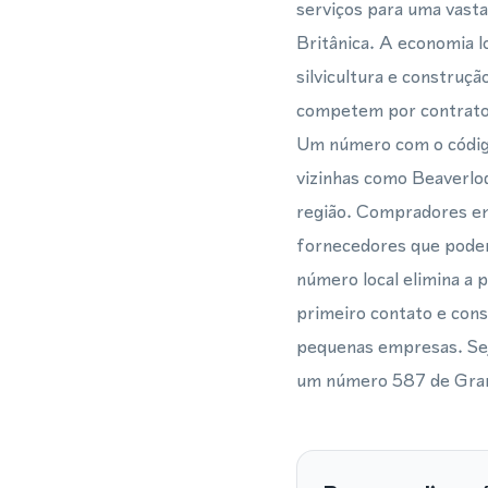
serviços para uma vast
Britânica. A economia l
silvicultura e construç
competem por contrato
Um número com o código
vizinhas como Beaverlod
região. Compradores em
fornecedores que podem
número local elimina a 
primeiro contato e cons
pequenas empresas. Seja
um número 587 de Grand