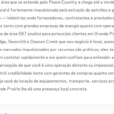
a área que se estende pelo Peace Country e chega até o nord
ocal é fortemente impulsionada pela extração de petróleo e g
ão — indústrias onde fornecedores, contratantes e prestador
s tanto com grandes empresas de energia quanto com opera
 de área 587 sinaliza para potenciais clientes em Grande Pr
ge, Sexsmith e Dawson Creek que seu negócio é local, acessí
 mercados impulsionados por recursos são práticos; eles t
 contatar rapidamente e em quem confiam para entender as
percepção de que você é uma operação distante ou impessoal,
trói credibilidade tanto com gerentes de compras quanto co
 você da locação de equipamentos, transporte, serviços prof
e Prairie lhe dá uma presença local concreta.