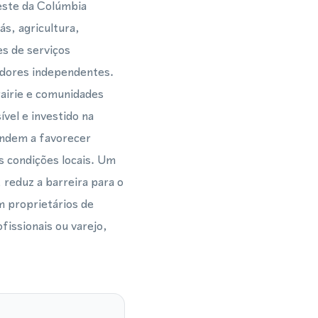
este da Colúmbia
ás, agricultura,
es de serviços
dores independentes.
airie e comunidades
vel e investido na
endem a favorecer
 condições locais. Um
 reduz a barreira para o
m proprietários de
issionais ou varejo,