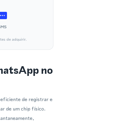
SMS
es de adquirir.
WhatsApp no
ficiente de registrar e
r de um chip físico.
stantaneamente,