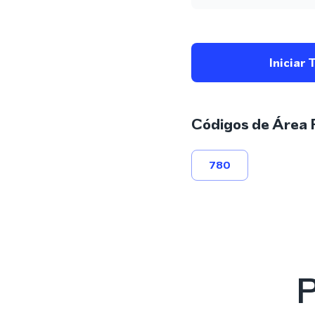
Iniciar 
Códigos de Área 
780
P