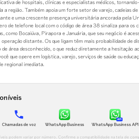
cativa de hospitais, clínicas e especialistas médicos, tornand
a a região. Também apoia um forte setor de varejo, cadeias de
ndante e uma crescente presença universitária ancorada pela U
ero de telefone local com o código de área 38 sinaliza para os
s, como Bocaiúva, Pirapora e Januária, que seu negócio é acess
operação distante. Os que ligam têm mais probabilidade de di
o de área desconhecido, o que reduz diretamente a hesitação ao
você que opere em logística, varejo, serviços de saúde ou educ
de regional imediata.
oníveis
API
Chamadas de voz
WhatsApp Business
WhatsApp Business API
veis podem variar por número. Confirme a compatibilidade na tela de comp