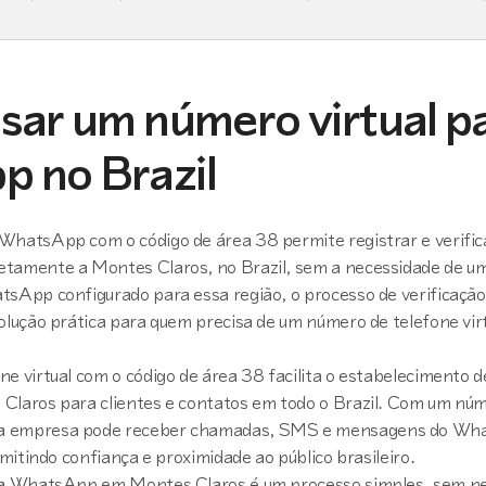
sar um número virtual p
 no Brazil
WhatsApp com o código de área 38 permite registrar e verific
tamente a Montes Claros, no Brazil, sem a necessidade de um
tsApp configurado para essa região, o processo de verificação
olução prática para quem precisa de um número de telefone vir
e virtual com o código de área 38 facilita o estabelecimento 
Claros para clientes e contatos em todo o Brazil. Com um núme
a empresa pode receber chamadas, SMS e mensagens do Wha
smitindo confiança e proximidade ao público brasileiro.
ara WhatsApp em Montes Claros é um processo simples, sem n