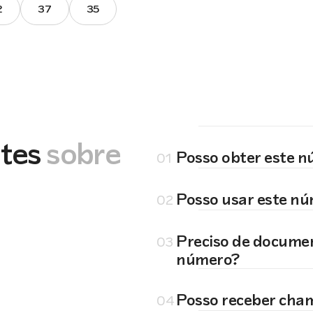
2
37
35
tes
sobre
Posso obter este 
01
Posso usar este n
02
Preciso de docume
03
número?
Posso receber cha
04