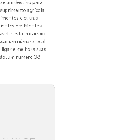
o-se um destino para
 suprimento agrícola
nimontes e outras
 clientes em Montes
ível e está enraizado
scar um número local
 ligar e melhora suas
ação, um número 38
ra antes de adquirir.