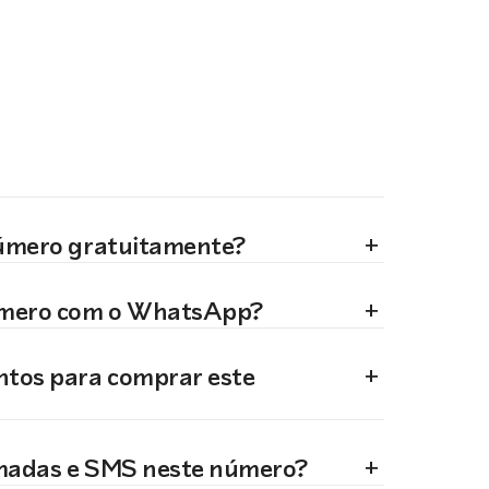
+
número gratuitamente?
+
úmero com o WhatsApp?
+
ntos para comprar este
+
madas e SMS neste número?