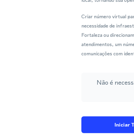
local, tornando sua oper
Criar número virtual p
necessidade de infraest
Fortaleza ou direcionam
atendimentos, um númer
comunicações com identi
Não é necess
Iniciar 