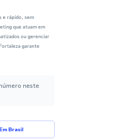
s e rápido, sem
rketing que atuam em
matizados ou gerenciar
Fortaleza garante
 número neste
Em Brasil