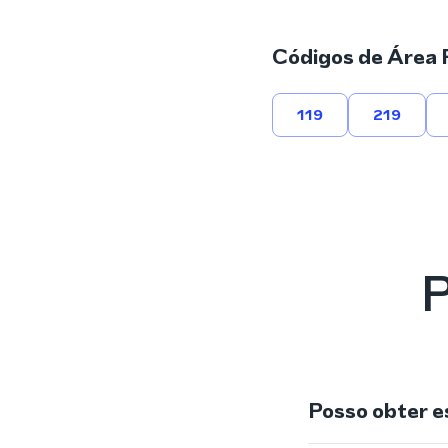
Códigos de Área 
119
219
P
Posso obter e