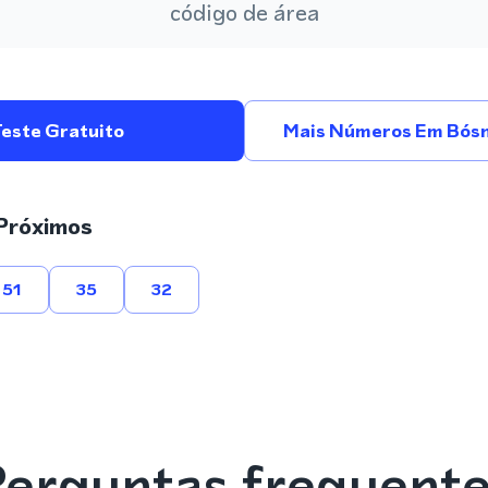
código de área
Teste Gratuito
Mais Números Em Bósn
Próximos
51
35
32
erguntas frequent