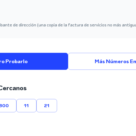
ante de dirección (una copia de la factura de servicios no más antigu
ro Probarlo
Más Números En
Cercanos
800
11
21