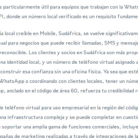
 particularmente útil para equipos que trabajan con la Wha
 donde un número local verificado es un requisito fundame
a local creíble en Mobile, Sudáfrica, se vuelve significativam
tual para negocios que puede recibir llamadas, SMS y mensa
econocible. Los clientes y socios en Sudáfrica son más prop
na identidad local, y un número de teléfono virtual asignado 
construir esa confianza sin una oficina física. Ya sea que es
WhatsApp o coordinando con clientes locales, tener un númer
 anclado en el código de área 60, refuerza tu credibilidad r
 teléfono virtual para uso empresarial en la región del códi
una infraestructura compleja y se puede completar en cuesti
 soportar una amplia gama de funciones comerciales, incluyen
mpañas de marketing realizadas a través de integraciones de