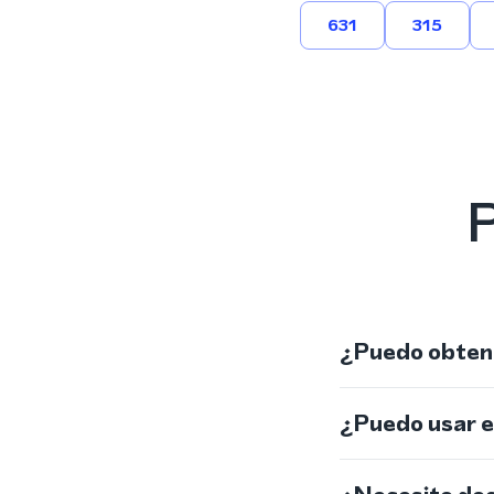
631
315
P
¿Puedo obtene
¿Puedo usar 