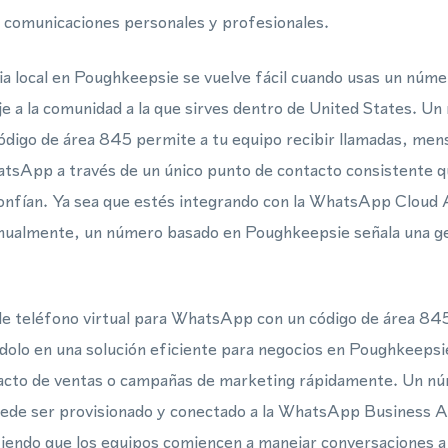
 comunicaciones personales y profesionales.
a local en Poughkeepsie se vuelve fácil cuando usas un númer
je a la comunidad a la que sirves dentro de United States. U
 código de área 845 permite a tu equipo recibir llamadas, me
sApp a través de un único punto de contacto consistente que
confían. Ya sea que estés integrando con la WhatsApp Cloud
ualmente, un número basado en Poughkeepsie señala una gen
e teléfono virtual para WhatsApp con un código de área 845 
dolo en una solución eficiente para negocios en Poughkeepsi
ntacto de ventas o campañas de marketing rápidamente. Un n
puede ser provisionado y conectado a la WhatsApp Business
iendo que los equipos comiencen a manejar conversaciones a 