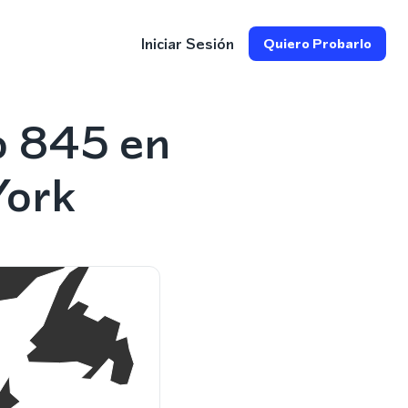
Iniciar Sesión
Quiero Probarlo
o 845 en
York