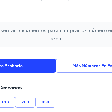
esentar documentos para comprar un número en
área
ro Probarlo
Más Números En Es
Cercanos
619
760
858