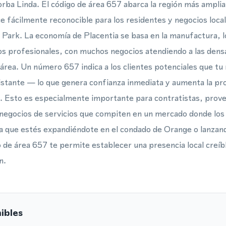
rba Linda. El código de área 657 abarca la región más amplia
ce fácilmente reconocible para los residentes y negocios loc
ark. La economía de Placentia se basa en la manufactura, lo
ios profesionales, con muchos negocios atendiendo a las den
 área. Un número 657 indica a los clientes potenciales que tu
istante — lo que genera confianza inmediata y aumenta la pro
. Esto es especialmente importante para contratistas, prov
y negocios de servicios que compiten en un mercado donde lo
a que estés expandiéndote en el condado de Orange o lanzan
 de área 657 te permite establecer una presencia local creíb
n.
ibles