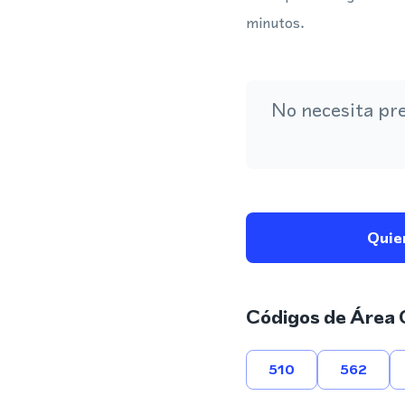
minutos.
No necesita pr
Quie
Códigos de Área 
510
562