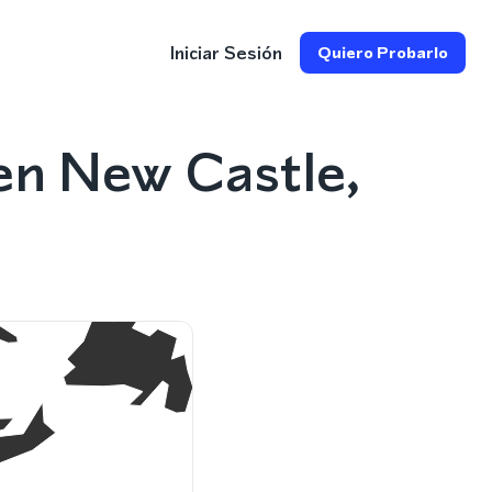
Iniciar Sesión
Quiero Probarlo
en New Castle,