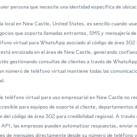
quier persona que necesite una identidad específica de ubicac
a local en New Castle, United States, es sencillo cuando us
negocios que soporta llamadas entrantes, SMS y mensajería d
éfono virtual para WhatsApp asociado al código de área 302 i
 está enraizada en el área de New Castle, generando confianz
stés gestionando consultas de clientes a través de WhatsApp
 un número de teléfono virtual mantiene todas las comunicaci
al.
 teléfono virtual para uso empresarial en New Castle no re
 accesible para equipos de soporte al cliente, departamentos
 del código de área 302 para credibilidad regional. A trav
PI, las empresas pueden automatizar respuestas, enviar no
nes de mensajes directamente desde su número de teléfono vi