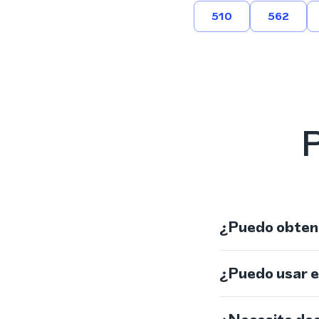
510
562
P
¿Puedo obtene
¿Puedo usar 