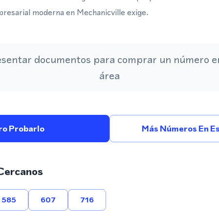
resarial moderna en Mechanicville exige.
esentar documentos para comprar un número en
área
ro Probarlo
Más Números En Es
Cercanos
585
607
716