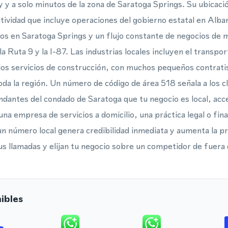
y y a solo minutos de la zona de Saratoga Springs. Su ubicació
tividad que incluye operaciones del gobierno estatal en Alban
los en Saratoga Springs y un flujo constante de negocios de m
la Ruta 9 y la I-87. Las industrias locales incluyen el transpo
 los servicios de construcción, con muchos pequeños contrat
oda la región. Un número de código de área 518 señala a los c
dantes del condado de Saratoga que tu negocio es local, acces
 una empresa de servicios a domicilio, una práctica legal o fin
un número local genera credibilidad inmediata y aumenta la pr
s llamadas y elijan tu negocio sobre un competidor de fuera 
ibles