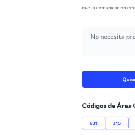
que la comunicación emp
No necesita pr
Quie
Códigos de Área 
631
315