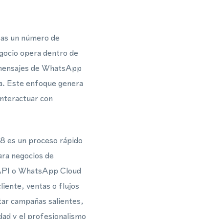
usas un número de
negocio opera dentro de
y mensajes de WhatsApp
rea. Este enfoque genera
interactuar con
8 es un proceso rápido
ara negocios de
s API o WhatsApp Cloud
iente, ventas o flujos
tar campañas salientes,
idad y el profesionalismo