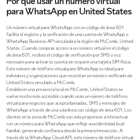
Por qué usar un número virtual
para WhatsApp en United States
Un número virtual para WhatsApp con un código de área 601
facilita el registro y la verificación de una cuenta de WhatsApp o
WhatsApp Business API vinculada a la región de McComb, United
States. Cuando compras acceso a un número virtual en el código
de área 601, recibes el código de verificación por SMS o voz
necesario para activar tu cuenta sin requerir una tarjeta SIM física.
Este número de teléfono virtual para WhatsApp es ideal para
individuos y organizaciones que necesitan un número verificado de
United States vinculado a McComb.
Establecer una presencia local en McComb, United States se
vuelve mucho más accesible cuando usas un número de teléfono
virtual para negocios que acepta llamadas, SMS y mensajes de
WhatsApp a través de una sola línea con código de área 601. Los
clientes en la zona de McComb son más propensos a interactuar
con un número para WhatsApp que refleje una identidad local
familiar, generando confianza desde la primera interacción. A
través de la WhatsApp Cloud API, este número de teléfono virtual