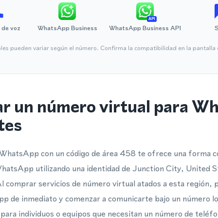
API
 de voz
WhatsApp Business
WhatsApp Business API
bles pueden variar según el número. Confirma la compatibilidad en la pantall
ar un número virtual para W
tes
 WhatsApp con un código de área 458 te ofrece una forma co
WhatsApp utilizando una identidad de Junction City, United S
 Al comprar servicios de número virtual atados a esta región,
pp de inmediato y comenzar a comunicarte bajo un número loc
para individuos o equipos que necesitan un número de teléfon