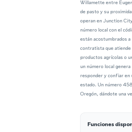
Willamette entre Eugene
de pasto y su proximid
operan en Junction City
número local con el cód
están acostumbrados a t
contratista que atiende
productos agrícolas o u
un número local genera 
responder y confiar en 
estado. Un número 458 p
Oregón, dándote una ven
Funciones dispon