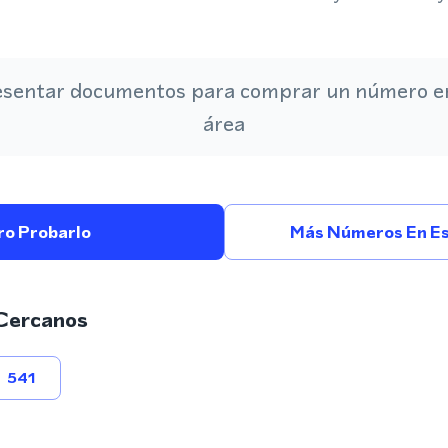
esentar documentos para comprar un número en
área
ro Probarlo
Más Números En Es
Cercanos
541