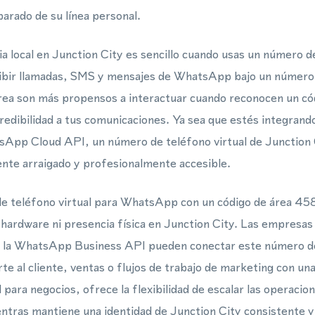
rado de su línea personal.
a local en Junction City es sencillo cuando usas un número de
ibir llamadas, SMS y mensajes de WhatsApp bajo un número 
 área son más propensos a interactuar cuando reconocen un c
 credibilidad a tus comunicaciones. Ya sea que estés integra
sApp Cloud API, un número de teléfono virtual de Junction 
nte arraigado y profesionalmente accesible.
e teléfono virtual para WhatsApp con un código de área 458
hardware ni presencia física en Junction City. Las empresas q
la WhatsApp Business API pueden conectar este número de 
te al cliente, ventas o flujos de trabajo de marketing con un
para negocios, ofrece la flexibilidad de escalar las operaci
ntras mantiene una identidad de Junction City consistente y