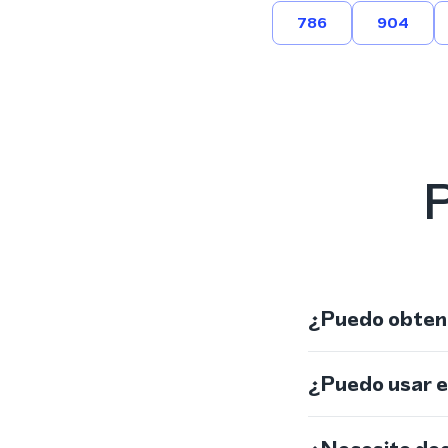
786
904
P
¿Puedo obtene
¿Puedo usar 