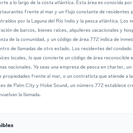
orte a lo largo de la costa atlántica. Esta área es conocida po
staurantes frente al mar y un flujo constante de residentes
atraídos por la Laguna del Río Indio y la pesca atlántica. Los 
ración de barcos, bienes raíces, alquileres vacacionales y ho
anza de la comunidad, y un código de área 772 indica de inme
entro de llamadas de otro estado. Los residentes del condado
íces locales, lo que convierte un código de área reconocible 
nas nacionales. Ya seas una empresa de pesca en charter, un 
e propiedades frente al mar, o un contratista que atiende a 
tes de Palm City y Hobe Sound, un número 772 establece credi
evuelvan la llamada.
ibles