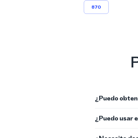
870
P
¿Puedo obtene
¿Puedo usar 