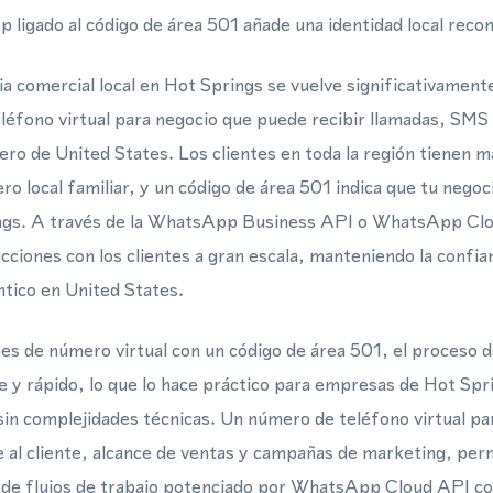
ligado al código de área 501 añade una identidad local recon
a comercial local en Hot Springs se vuelve significativamen
eléfono virtual para negocio que puede recibir llamadas, SMS
o de United States. Los clientes en toda la región tienen m
o local familiar, y un código de área 501 indica que tu negoci
ngs. A través de la WhatsApp Business API o WhatsApp Clo
cciones con los clientes a gran escala, manteniendo la confia
tico en United States.
s de número virtual con un código de área 501, el proceso d
e y rápido, lo que lo hace práctico para empresas de Hot Spr
in complejidades técnicas. Un número de teléfono virtual pa
al cliente, alcance de ventas y campañas de marketing, per
 de flujos de trabajo potenciado por WhatsApp Cloud API co