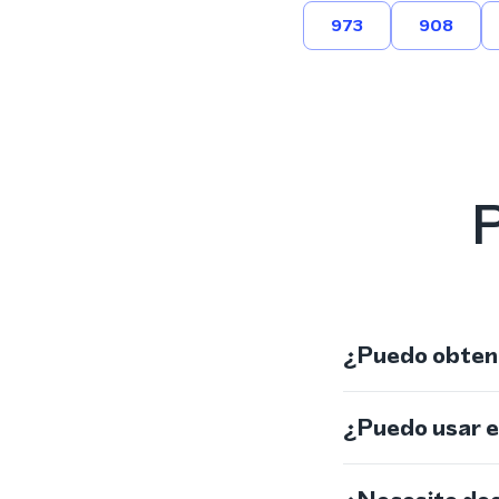
973
908
P
¿Puedo obtene
¿Puedo usar 